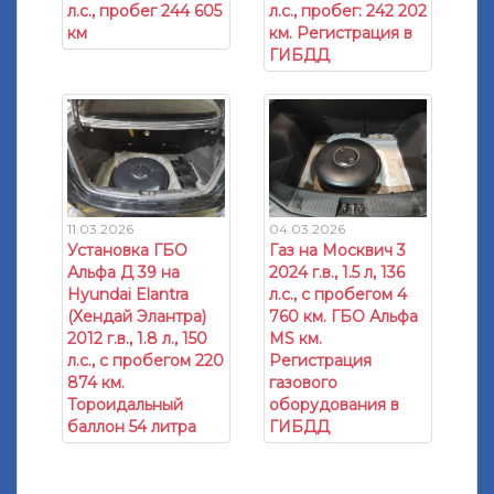
л.с., пробег 244 605
л.с., пробег: 242 202
км
км. Регистрация в
ГИБДД
11.03.2026
04.03.2026
Установка ГБО
Газ на Москвич 3
Альфа Д 39 на
2024 г.в., 1.5 л, 136
Hyundai Elantra
л.с., с пробегом 4
(Хендай Элантра)
760 км. ГБО Альфа
2012 г.в., 1.8 л., 150
МS км.
л.с., с пробегом 220
Регистрация
874 км.
газового
Тороидальный
оборудования в
баллон 54 литра
ГИБДД