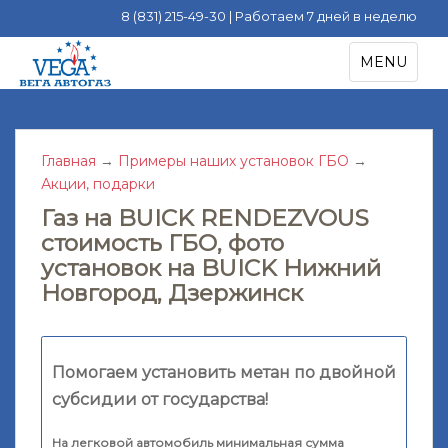
8 (831) 215-49-30 | Работаем 7 дней в неделю
S
TOGGLE NA
MENU
k
i
p
t
Главная
→
Примеры наших установок ГБО
→
o
Акции, подарки
m
a
Газ на BUICK RENDEZVOUS
i
стоимость ГБО, фото
n
установок на BUICK Нижний
c
Новгород, Дзержинск
o
n
t
e
Помогаем установить метан по двойной
n
субсидии от государства!
t
На легковой автомобиль минимальная сумма