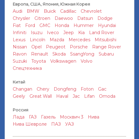
Европа, США, Япония, Южная Корея
Audi
BMW
Buick
Cadillac
Chevrolet
Chrysler
Citroen
Daewoo
Datsun
Dodge
Fiat
Ford
GMC
Honda
Hummer
Hyundai
Infiniti
Isuzu
Iveco
Jeep
Kia
Land Rover
Lexus
Lincoln
Mazda
Mercedes
Mitsubishi
Nissan
Opel
Peugeot
Porsche
Range Rover
Ravon
Renault
Skoda
SsangYong
Subaru
Suzuki
Toyota
Volkswagen
Volvo
Спецтехника
Китай
Changan
Chery
Dongfeng
Foton
Gac
Geely
Great Wall
Haval
Jac
Lifan
Omoda
Россия
Лада
ГАЗ
Газель
Москвич 3
Нива
Нива Шевроле
ПАЗ
УАЗ