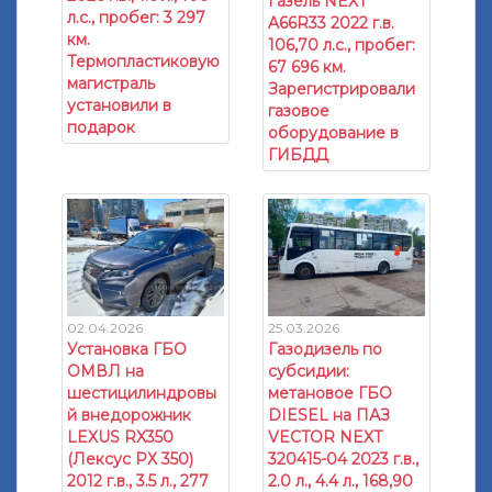
Газель NEXT
л.с., пробег: 3 297
A66R33 2022 г.в.
км.
106,70 л.с., пробег:
Термопластиковую
67 696 км.
магистраль
Зарегистрировали
установили в
газовое
подарок
оборудование в
ГИБДД
02.04.2026
25.03.2026
Установка ГБО
Газодизель по
ОМВЛ на
субсидии:
шестицилиндровы
метановое ГБО
й внедорожник
DIESEL на ПАЗ
LEXUS RX350
VECTOR NEXT
(Лексус РХ 350)
320415-04 2023 г.в.,
2012 г.в., 3.5 л., 277
2.0 л., 4.4 л., 168,90