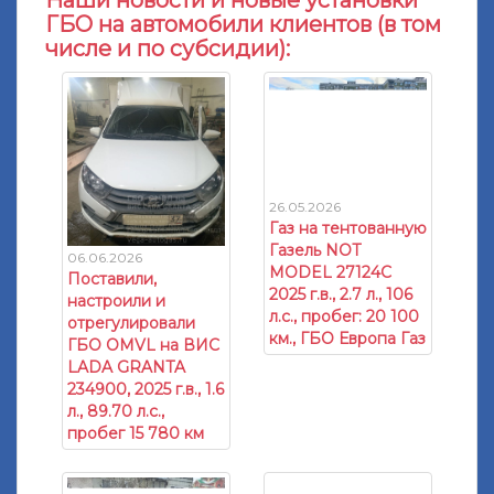
Наши новости и новые установки
ГБО на автомобили клиентов (в том
числе и по субсидии):
26.05.2026
Газ на тентованную
Газель NOT
06.06.2026
MODEL 27124C
Поставили,
2025 г.в., 2.7 л., 106
настроили и
л.с., пробег: 20 100
отрегулировали
км., ГБО Европа Газ
ГБО OMVL на ВИС
LADA GRANTA
234900, 2025 г.в., 1.6
л., 89.70 л.с.,
пробег 15 780 км