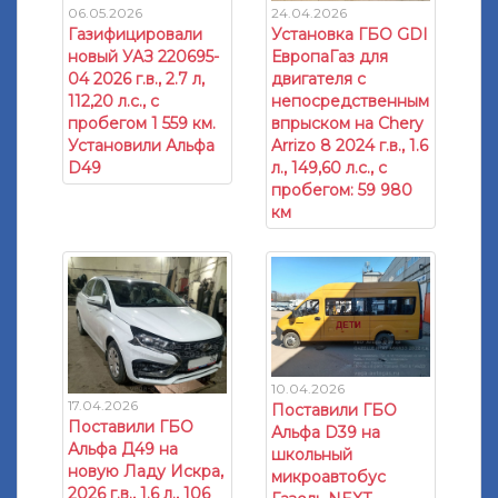
06.05.2026
24.04.2026
Газифицировали
Установка ГБО GDI
новый УАЗ 220695-
ЕвропаГаз для
04 2026 г.в., 2.7 л,
двигателя с
112,20 л.с., с
непосредственным
пробегом 1 559 км.
впрыском на Chery
Установили Альфа
Arrizo 8 2024 г.в., 1.6
D49
л., 149,60 л.с., с
пробегом: 59 980
км
10.04.2026
17.04.2026
Поставили ГБО
Поставили ГБО
Альфа D39 на
Альфа Д49 на
школьный
новую Ладу Искра,
микроавтобус
2026 г.в., 1.6 л., 106