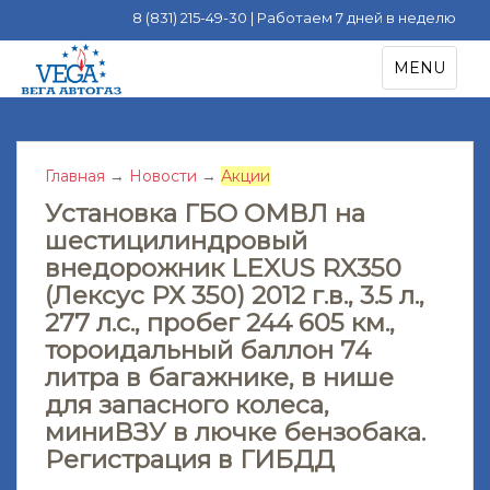
8 (831) 215-49-30 | Работаем 7 дней в неделю
S
TOGGLE NA
MENU
k
i
p
t
Главная
→
Новости
→
Акции
o
m
Установка ГБО ОМВЛ на
a
шестицилиндровый
i
внедорожник LEXUS RX350
n
(Лексус РХ 350) 2012 г.в., 3.5 л.,
c
277 л.с., пробег 244 605 км.,
o
тороидальный баллон 74
n
литра в багажнике, в нише
t
для запасного колеса,
e
миниВЗУ в лючке бензобака.
n
t
Регистрация в ГИБДД