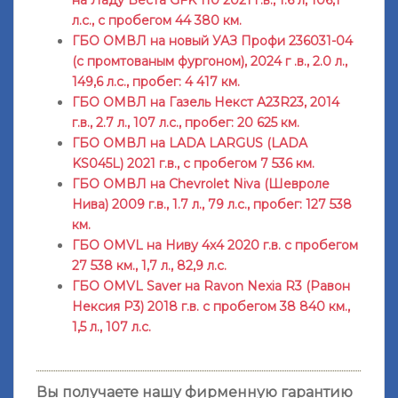
л.с., с пробегом 44 380 км.
ГБО ОМВЛ на новый УАЗ Профи 236031-04
(с промтованым фургоном), 2024 г .в., 2.0 л.,
149,6 л.с., пробег: 4 417 км.
ГБО ОМВЛ на Газель Некст A23R23, 2014
г.в., 2.7 л., 107 л.с., пробег: 20 625 км.
ГБО ОМВЛ на LADA LARGUS (LADA
KS045L) 2021 г.в., с пробегом 7 536 км.
ГБО ОМВЛ на Chevrolet Niva (Шевроле
Нива) 2009 г.в., 1.7 л., 79 л.с., пробег: 127 538
км.
ГБО OMVL на Ниву 4х4 2020 г.в. с пробегом
27 538 км., 1,7 л., 82,9 л.с.
ГБО OMVL Saver на Ravon Nexia R3 (Равон
Нексия Р3) 2018 г.в. с пробегом 38 840 км.,
1,5 л., 107 л.с.
Вы получаете нашу фирменную гарантию