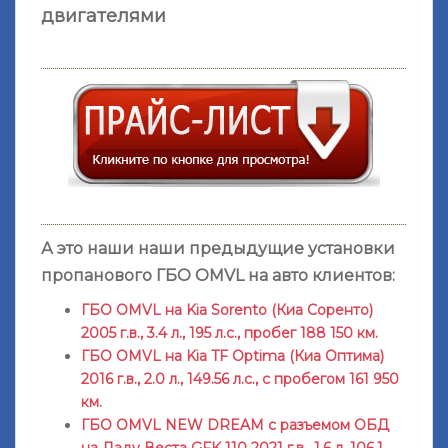
двигателями
А это наши наши предыдущие установки
пропанового ГБО OMVL на авто клиентов:
ГБО OMVL на Kia Sorento (Киа Соренто)
2005 г.в., 3.4 л., 195 л.с., пробег 188 150 км.
ГБО OMVL на Kia TF Optima (Киа Оптима)
2016 г.в., 2.0 л., 149.56 л.с., с пробегом 161 950
км.
ГБО OMVL NEW DREAM с разъемом ОБД
на Ладу Веста GFK 110 2021 г.в., 1.6 л, 106,1