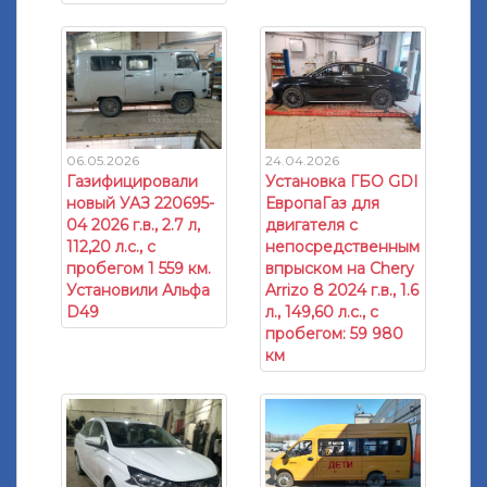
06.05.2026
24.04.2026
Газифицировали
Установка ГБО GDI
новый УАЗ 220695-
ЕвропаГаз для
04 2026 г.в., 2.7 л,
двигателя с
112,20 л.с., с
непосредственным
пробегом 1 559 км.
впрыском на Chery
Установили Альфа
Arrizo 8 2024 г.в., 1.6
D49
л., 149,60 л.с., с
пробегом: 59 980
км