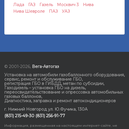
Лада
ГАЗ
Газель
Москвич 3
Нива
Нива Шевроле
ПАЗ
УАЗ
© 2001-2026,
Вега-Автогаз
Установка на автомобили газобаллонного оборудования
,
сервис, ремонт и обслуживание ГБО
,
регистрация ГБО в ГИБДД
,
метан по субсидии
,
Газодизель – установка ГБО на дизель
,
переосвидетельствование и опрессовка автомобильных
газовых баллонов
,
Диагностика, заправка и ремонт автокондиционеров
г. Нижний Новгород ул. Ю.Фучика, 130А
(831) 215-49-30 (831) 256-91-77
Информация, размещенная на настоящем интернет-сайте, не