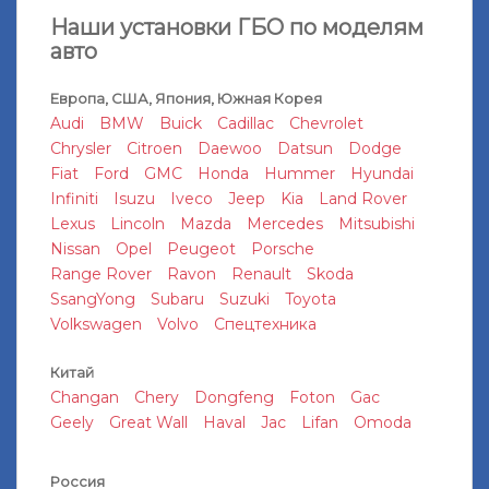
Наши установки ГБО по моделям
авто
Европа, США, Япония, Южная Корея
Audi
BMW
Buick
Cadillac
Chevrolet
Chrysler
Citroen
Daewoo
Datsun
Dodge
Fiat
Ford
GMC
Honda
Hummer
Hyundai
Infiniti
Isuzu
Iveco
Jeep
Kia
Land Rover
Lexus
Lincoln
Mazda
Mercedes
Mitsubishi
Nissan
Opel
Peugeot
Porsche
Range Rover
Ravon
Renault
Skoda
SsangYong
Subaru
Suzuki
Toyota
Volkswagen
Volvo
Спецтехника
Китай
Changan
Chery
Dongfeng
Foton
Gac
Geely
Great Wall
Haval
Jac
Lifan
Omoda
Россия