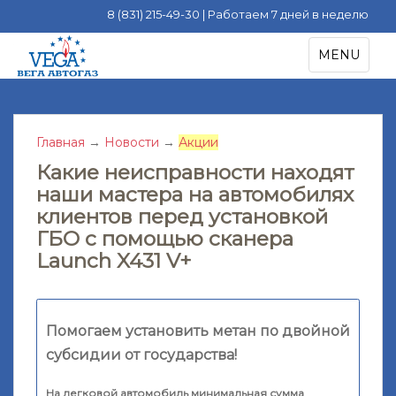
8 (831) 215-49-30 | Работаем 7 дней в неделю
S
TOGGLE NA
MENU
k
i
p
t
Главная
→
Новости
→
Акции
o
m
Какие неисправности находят
a
наши мастера на автомобилях
i
клиентов перед установкой
n
ГБО с помощью сканера
c
Launch X431 V+
o
n
t
e
Помогаем установить метан по двойной
n
субсидии от государства!
t
На легковой автомобиль минимальная сумма