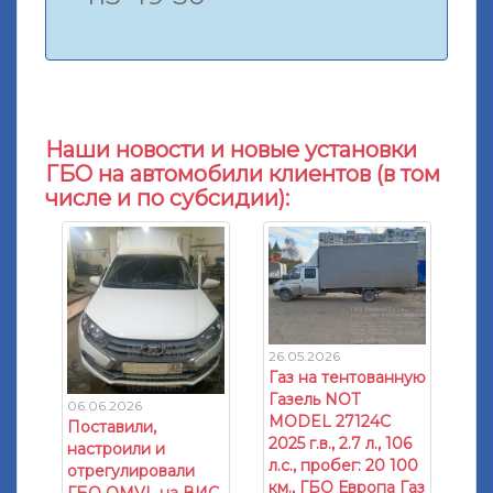
Наши новости и новые установки
ГБО на автомобили клиентов (в том
числе и по субсидии):
26.05.2026
Газ на тентованную
Газель NOT
06.06.2026
MODEL 27124C
Поставили,
2025 г.в., 2.7 л., 106
настроили и
л.с., пробег: 20 100
отрегулировали
км., ГБО Европа Газ