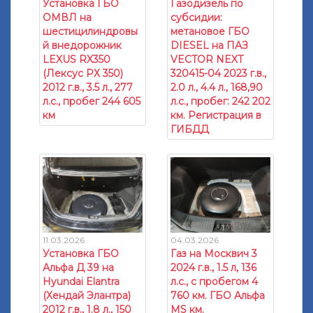
Установка ГБО
Газодизель по
ОМВЛ на
субсидии:
шестицилиндровы
метановое ГБО
й внедорожник
DIESEL на ПАЗ
LEXUS RX350
VECTOR NEXT
(Лексус РХ 350)
320415-04 2023 г.в.,
2012 г.в., 3.5 л., 277
2.0 л., 4.4 л., 168,90
л.с., пробег 244 605
л.с., пробег: 242 202
км
км. Регистрация в
ГИБДД
11.03.2026
04.03.2026
Установка ГБО
Газ на Москвич 3
Альфа Д 39 на
2024 г.в., 1.5 л, 136
Hyundai Elantra
л.с., с пробегом 4
(Хендай Элантра)
760 км. ГБО Альфа
2012 г.в., 1.8 л., 150
МS км.