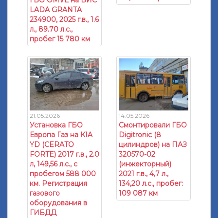
ГБО OMVL на ВИС
LADA GRANTA
234900, 2025 г.в., 1.6
л., 89.70 л.с.,
пробег 15 780 км
21.05.2026
14.05.2026
Установка ГБО
Смонтировали ГБО
Европа Газ на KIA
Digitronic (8
YD (CERATO
цилиндров) на ПАЗ
FORTE) 2017 г.в., 2.0
320570-02
л, 149,56 л.с., с
(инжекторный)
пробегом 588 000
2021 г.в., 4,7 л.,
км. Регистрация
134,20 л.с., пробег:
газового
109 087 км
оборудования в
ГИБДД