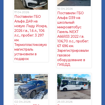
10.04.2026
17.04.2026
Поставили ГБО
Поставили ГБО
Альфа D39 на
Альфа Д49 на
школьный
новую Ладу Искра,
микроавтобус
2026 г.в., 1.6 л., 106
Газель NEXT
л.с., пробег: 3 297
A66R33 2022 г.в.
км.
106,70 л.с., пробег:
Термопластиковую
67 696 км.
магистраль
Зарегистрировали
установили в
газовое
подарок
оборудование в
ГИБДД
02.04.2026
25.03.2026