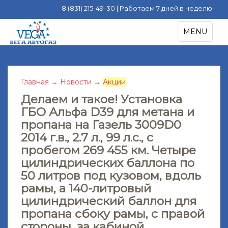
8 (831) 215-49-30 | Работаем 7 дней в неделю
S
TOGGLE NA
MENU
k
i
p
t
Главная
→
Новости
→
Акции
o
m
Делаем и такое! Установка
a
ГБО Альфа D39 для метана и
i
пропана на Газель 3009D0
n
2014 г.в., 2.7 л., 99 л.с., с
c
пробегом 269 455 км. Четыре
o
цилиндрических баллона по
n
50 литров под кузовом, вдоль
t
рамы, а 140-литровый
e
цилиндрический баллон для
n
t
пропана сбоку рамы, с правой
стороны, за кабиной.