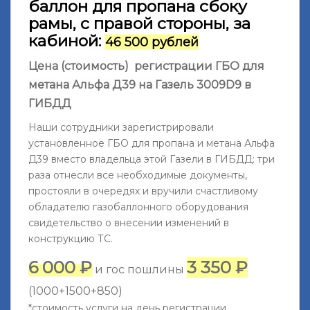
баллон для пропана сбоку
рамы, с правой стороны, за
кабиной:
46 500 рублей
Цена (стоимость) регистрации ГБО для
метана Альфа Д39 на
Газель 3009D9
в
ГИБДД
Наши сотрудники зарегистрировали
установленное ГБО для пропана и метана Альфа
Д39 вместо владельца этой Газели
в ГИБДД: три
раза отнесли все необходимые документы,
простояли в очередях и вручили счастливому
обладателю газобаллонного оборудования
свидетельство о внесении изменений в
конструкцию ТС.
6 000 ₽
3 350 ₽
и гос пошлины
(1000+1500+850)
*стоимость услуги на день регистрации