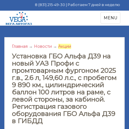
8 (831) 215-49-30 | Работаем 7 дней в неделю
S
TOGGLE NA
MENU
k
i
p
t
Главная
→
Новости
→
Акции
o
m
Установка ГБО Альфа Д39 на
a
новый УАЗ Профи с
i
промтоварным фургоном 2025
n
г.в., 2.6 л, 149,60 л.с., с пробегом
c
9 890 км., цилиндрический
o
баллон 100 литров на раме, с
n
левой стороны, за кабиной.
t
Регистрация газового
e
оборудования ГБО Альфа Д39
n
t
в ГИБДД