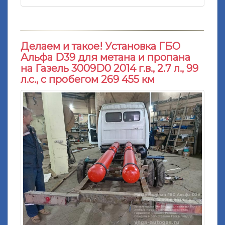
Делаем и такое! Установка ГБО
Альфа D39 для метана и пропана
на Газель 3009D0 2014 г.в., 2.7 л., 99
л.с., с пробегом 269 455 км