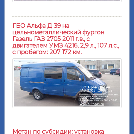
ГБО Альфа Д 39 на
цельнометаллический фургон
Газель ГАЗ 2705 2011 г.в., с
двигателем УМЗ 4216, 2,9 л., 107 л.с.,
с пробегом: 207 172 км.
Метан по субсидии: установка