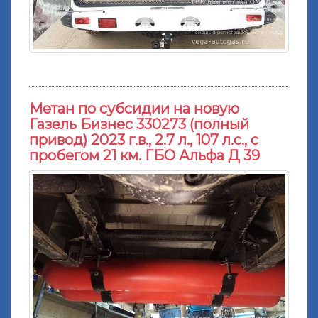
Метан по субсидии на новую
Газель Бизнес 330273 (полный
привод) 2023 г.в., 2.7 л., 107 л.с., с
пробегом 21 км. ГБО Альфа Д 39