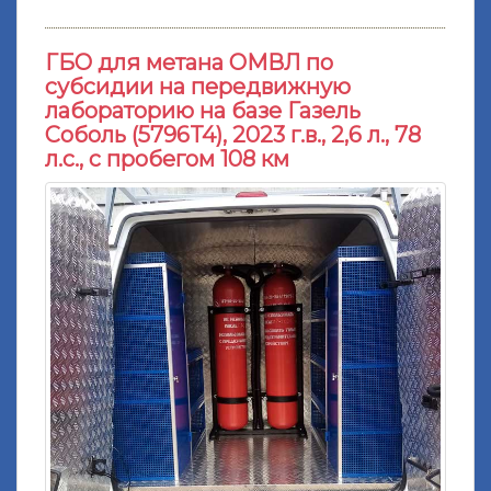
ГБО для метана ОМВЛ по
субсидии на передвижную
лабораторию на базе Газель
Соболь (5796T4), 2023 г.в., 2,6 л., 78
л.с., с пробегом 108 км