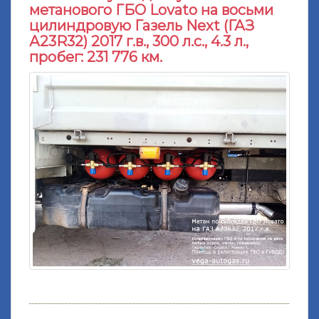
метанового ГБО Lovato на восьми
цилиндровую Газель Next (ГАЗ
А23R32) 2017 г.в., 300 л.с., 4.3 л.,
пробег: 231 776 км.