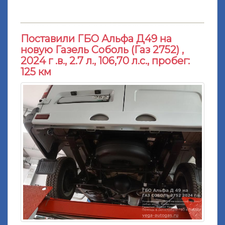
Поставили ГБО Альфа Д49 на
новую Газель Соболь (Газ 2752) ,
2024 г .в., 2.7 л., 106,70 л.с., пробег:
125 км