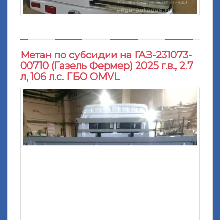
Метан по субсидии на ГАЗ-231073-
00710 (Газель Фермер) 2025 г.в., 2.7
л, 106 л.с. ГБО OMVL