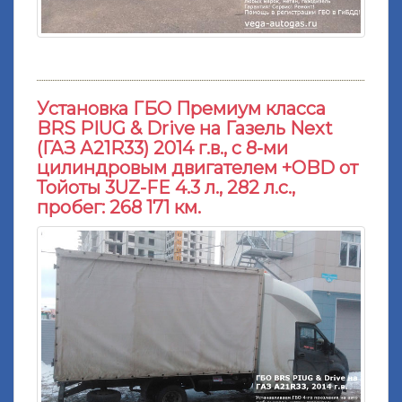
Установка ГБО Премиум класса
BRS PIUG & Drive на Газель Next
(ГАЗ А21R33) 2014 г.в., с 8-ми
цилиндровым двигателем +OBD от
Тойоты 3UZ-FE 4.3 л., 282 л.с.,
пробег: 268 171 км.