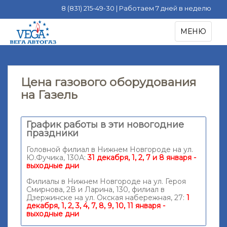
8 (831) 215-49-30 | Работаем 7 дней в неделю
S
TOGGLE NA
МЕНЮ
k
i
p
t
Цена газового оборудования
o
на Газель
m
a
i
График работы в эти новогодние
n
праздники
c
Головной филиал в Нижнем Новгороде на ул.
o
Ю.Фучика, 130А:
31 декабря, 1, 2, 7 и 8 января -
n
выходные дни
t
Филиалы в Нижнем Новгороде на ул. Героя
e
Смирнова, 2В и Ларина, 130, филиал в
Дзержинске на ул. Окская набережная, 27:
1
n
декабря, 1, 2, 3, 4, 7, 8, 9, 10, 11 января -
t
выходные дни