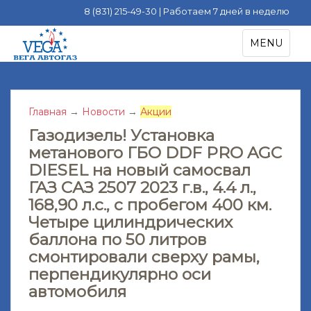
8 (831) 215-49-30 | Работаем 7 дней в неделю
S
TOGGLE NA
MENU
k
i
p
t
Главная
→
Новости
→
Акции
o
m
Газодизель! Установка
a
метанового ГБО DDF PRO AGС
i
DIESEL на новый самосвал
n
ГАЗ САЗ 2507 2023 г.в., 4.4 л.,
c
168,90 л.с., с пробегом 400 км.
o
Четыре цилиндрических
n
баллона по 50 литров
t
смонтировали сверху рамы,
e
перпендикулярно оси
n
t
автомобиля