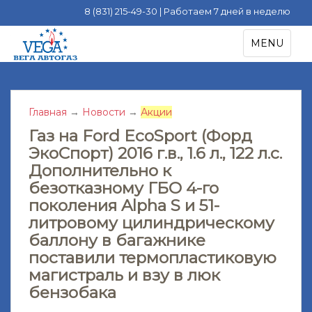
8 (831) 215-49-30 | Работаем 7 дней в неделю
S
TOGGLE NA
MENU
k
i
p
t
Главная
→
Новости
→
Акции
o
m
Газ на Ford EcoSport (Форд
a
ЭкоСпорт) 2016 г.в., 1.6 л., 122 л.с.
i
Дополнительно к
n
безотказному ГБО 4-го
c
поколения Alpha S и 51-
o
литровому цилиндрическому
n
баллону в багажнике
t
поставили термопластиковую
e
магистраль и взу в люк
n
t
бензобака