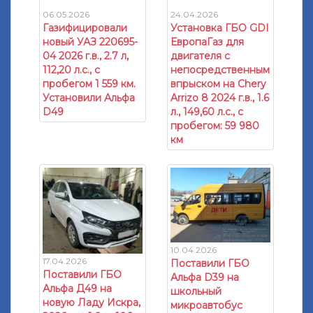
24.04.2026
06.05.2026
Установка ГБО GDI
Газифицировали
ЕвропаГаз для
новый УАЗ 220695-
двигателя с
04 2026 г.в., 2.7 л,
непосредственным
112,20 л.с., с
впрыском на Chery
пробегом 1 559 км.
Arrizo 8 2024 г.в., 1.6
Установили Альфа
л., 149,60 л.с., с
D49
пробегом: 59 980
км
10.04.2026
17.04.2026
Поставили ГБО
Поставили ГБО
Альфа D39 на
Альфа Д49 на
школьный
новую Ладу Искра,
микроавтобус