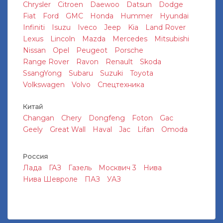
Chrysler
Citroen
Daewoo
Datsun
Dodge
Fiat
Ford
GMC
Honda
Hummer
Hyundai
Infiniti
Isuzu
Iveco
Jeep
Kia
Land Rover
Lexus
Lincoln
Mazda
Mercedes
Mitsubishi
Nissan
Opel
Peugeot
Porsche
Range Rover
Ravon
Renault
Skoda
SsangYong
Subaru
Suzuki
Toyota
Volkswagen
Volvo
Спецтехника
Китай
Changan
Chery
Dongfeng
Foton
Gac
Geely
Great Wall
Haval
Jac
Lifan
Omoda
Россия
Лада
ГАЗ
Газель
Москвич 3
Нива
Нива Шевроле
ПАЗ
УАЗ