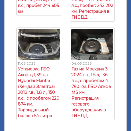
л.с., пробег 244 605
л.с., пробег: 242 202
км
км. Регистрация в
ГИБДД
11.03.2026
04.03.2026
Установка ГБО
Газ на Москвич 3
Альфа Д 39 на
2024 г.в., 1.5 л, 136
Hyundai Elantra
л.с., с пробегом 4
(Хендай Элантра)
760 км. ГБО Альфа
2012 г.в., 1.8 л., 150
МS км.
л.с., с пробегом 220
Регистрация
874 км.
газового
Тороидальный
оборудования в
баллон 54 литра
ГИБДД