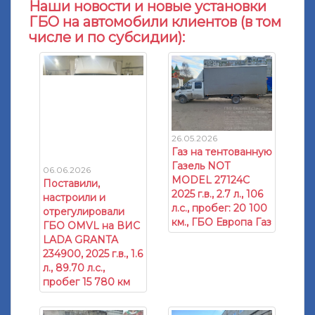
Наши новости и новые установки
ГБО на автомобили клиентов (в том
числе и по субсидии):
26.05.2026
Газ на тентованную
Газель NOT
06.06.2026
MODEL 27124C
Поставили,
2025 г.в., 2.7 л., 106
настроили и
л.с., пробег: 20 100
отрегулировали
км., ГБО Европа Газ
ГБО OMVL на ВИС
LADA GRANTA
234900, 2025 г.в., 1.6
л., 89.70 л.с.,
пробег 15 780 км