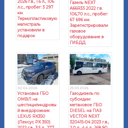
2026 г.в., 1.6 л., 106
Газель NEXT
л.с., пробег: 3 297
A66R33 2022 г.в.
км.
106,70 л.с., пробег:
Термопластиковую
67 696 км.
магистраль
Зарегистрировали
установили в
газовое
подарок
оборудование в
ГИБДД
02.04.2026
25.03.2026
Установка ГБО
Газодизель по
ОМВЛ на
субсидии:
шестицилиндровы
метановое ГБО
й внедорожник
DIESEL на ПАЗ
LEXUS RX350
VECTOR NEXT
(Лексус РХ 350)
320415-04 2023 г.в.,
2012 г.в., 3.5 л., 277
2.0 л., 4.4 л., 168,90