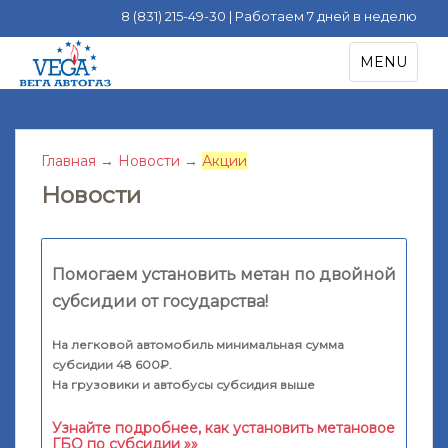
8 (831) 215-49-30 | Работаем 7 дней в неделю
S
TOGGLE NA
MENU
k
i
p
t
Главная
→
Новости
→
Акции
o
m
Новости
a
i
n
Помогаем установить метан по двойной
c
o
субсидии от государства!
n
t
На легковой автомобиль минимальная сумма
субсидии 48 600₽.
e
На грузовики и автобусы субсидия выше
n
t
Узнайте подробнее, как установить метановое
ГБО по субсидии »»