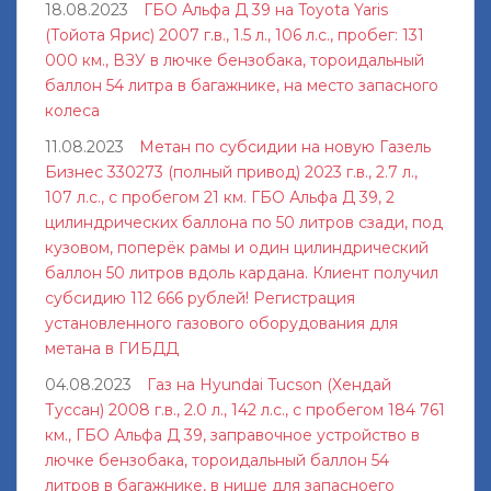
18.08.2023
ГБО Альфа Д 39 на Toyota Yaris
(Тойота Ярис) 2007 г.в., 1.5 л., 106 л.с., пробег: 131
000 км., ВЗУ в лючке бензобака, тороидальный
баллон 54 литра в багажнике, на место запасного
колеса
11.08.2023
Метан по субсидии на новую Газель
Бизнес 330273 (полный привод) 2023 г.в., 2.7 л.,
107 л.с., с пробегом 21 км. ГБО Альфа Д 39, 2
цилиндрических баллона по 50 литров сзади, под
кузовом, поперёк рамы и один цилиндрический
баллон 50 литров вдоль кардана. Клиент получил
субсидию 112 666 рублей! Регистрация
установленного газового оборудования для
метана в ГИБДД
04.08.2023
Газ на Hyundai Tucson (Хендай
Туссан) 2008 г.в., 2.0 л., 142 л.с., с пробегом 184 761
км., ГБО Альфа Д 39, заправочное устройство в
лючке бензобака, тороидальный баллон 54
литров в багажнике, в нише для запасноего