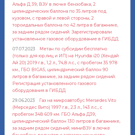
Альфа Д 39, ВЗУ в лючке бензобака, 2
цилиндрических баллона по 35 литров под
кузовом, с правой и левой стороны, 2
тороидальных баллона по 42 литра в багажнике,
за задним рядом сидений. Зарегистрировали
установленное газовое оборудование в ГИБДД
07.07.2023
Метан по субсидии бесплатно
(только для юр.лиц и ИП) на Hyundai i20 (Хендай
Ай 20) 2019 г.в., 1,2 л., 74,8 л.с., с пробегом 35 978
км., ГБО BIGAS, цилиндрический баллон 90
литров в багажнике, за задним рядом сидений.
Регистрация установленного газового
оборудования в ГИБДД
29.06.2023
Газ на микроавтобус Mersedes Vito
(Мерседес Вито) 1997 г.в., 2.3 л., 143 л.с., с
пробегом 348 609 км. ГБО Альфа Д39,
цилиндрический баллон 130 литров в багажнике,
за задним рядом сидений, миниВЗУ в лючке
бензобака, редуктор с запасом мощности