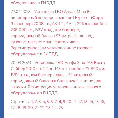
обрудование в ГИБДД
27.04.2023
Установка ГБО Альфа М на 8-
цилиндровый внедорожник Ford Explorer (Форд
Эксплорер) 2008 г.в., АКПП., 4.6 л., 296 л.с., пробег:
238 000 км., ВЗУ в заднем бампере,
тороиадальный баллон 93 литра сзади, под
кузовом, на месте запасного колеса.
Зарегистрировали установленное газовое
оборудование в ГИБДД
20.04.2023
Установка ГБО Альфа S на ГАЗ Волга
Сайбер 2010 г.в., 2.4 л., 143 л.с., пробег: 77 890 км.,
ВЗУ в заднем бампере слева, 54-литровый
тороидальный баллон в багажнике, в нише для
запаски. Регистрация установленного газового
оборудования в ГИБДД
Страницы:
1
,
2
,
3
,
4
,
5
,
6
,
7
,
8
,
9
,
10
,
11
,
12
,
13
,
14
,
15
,
16
,
17
,
18
,
19
,
20
,
21
,
22
,
23
,
24
,
25