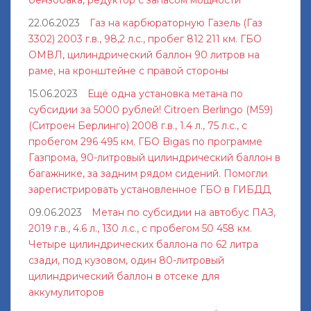
22.06.2023
Газ на карбюраторную Газель (Газ
3302) 2003 г.в., 98,2 л.с., пробег 812 211 км. ГБО
ОМВЛ, цилиндрический баллон 90 литров на
раме, на кронштейне с правой стороны
15.06.2023
Ещё одна установка метана по
субсидии за 5000 рублей! Citroen Berlingo (M59)
(Ситроен Берлинго) 2008 г.в., 1.4 л., 75 л.с., с
пробегом 296 495 км. ГБО Bigas по программе
Газпрома, 90-литровый цилиндрический баллон в
багажнике, за задним рядом сидений. Помогли
зарегистрировать установленное ГБО в ГИБДД
09.06.2023
Метан по субсидии на автобус ПАЗ,
2019 г.в., 4.6 л., 130 л.с., с пробегом 50 458 км.
Четыре цилиндрических баллона по 62 литра
сзади, под кузовом, один 80-литровый
цилиндрический баллон в отсеке для
аккумулиторов