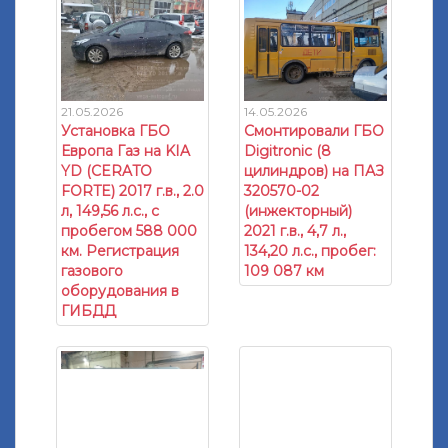
21.05.2026
14.05.2026
Установка ГБО
Смонтировали ГБО
Европа Газ на KIA
Digitronic (8
YD (CERATO
цилиндров) на ПАЗ
FORTE) 2017 г.в., 2.0
320570-02
л, 149,56 л.с., с
(инжекторный)
пробегом 588 000
2021 г.в., 4,7 л.,
км. Регистрация
134,20 л.с., пробег:
газового
109 087 км
оборудования в
ГИБДД