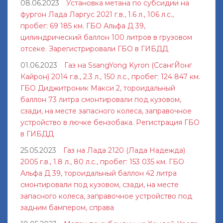
08.06.2023
Установка метана по субсидии на
фургон Лада Ларгус 2021 г.в., 1.6 л., 106 л.с.,
пробег: 69 185 км. ГБО Альфа Д 39,
цилиндрический баллон 100 литров в грузовом
отсеке. Зарегистрировали ГБО в ГИБДД
01.06.2023
Газ на SsangYong Kyron (СсангЙонг
Кайрон) 2014 г.в., 2.3 л., 150 л.с., пробег: 124 847 км.
ГБО Диджитроник Макси 2, тороидальный
баллон 73 литра смонтировали под кузовом,
сзади, на месте запасного колеса, заправочное
устройство в лючке бензобака. Регистрация ГБО
в ГИБДД
25.05.2023
Газ на Лада 2120 (Лада Надежда)
2005 г.в., 1.8 л., 80 л.с., пробег: 153 035 км. ГБО
Альфа Д 39, тороидальный баллон 42 литра
смонтировали под кузовом, сзади, на месте
запасного колеса, заправочное устройство под
задним бампером, справа