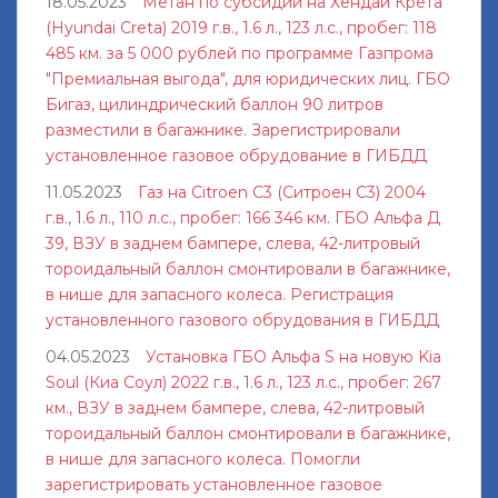
18.05.2023
Метан по субсидии на Хендай Крета
(Hyundai Creta) 2019 г.в., 1.6 л., 123 л.с., пробег: 118
485 км. за 5 000 рублей по программе Газпрома
"Премиальная выгода", для юридических лиц. ГБО
Бигаз, цилиндрический баллон 90 литров
разместили в багажнике. Зарегистрировали
установленное газовое обрудование в ГИБДД
11.05.2023
Газ на Citroen C3 (Ситроен С3) 2004
г.в., 1.6 л., 110 л.с., пробег: 166 346 км. ГБО Альфа Д
39, ВЗУ в заднем бампере, слева, 42-литровый
тороидальный баллон смонтировали в багажнике,
в нише для запасного колеса. Регистрация
установленного газового обрудования в ГИБДД
04.05.2023
Установка ГБО Альфа S на новую Kia
Soul (Киа Соул) 2022 г.в., 1.6 л., 123 л.с., пробег: 267
км., ВЗУ в заднем бампере, слева, 42-литровый
тороидальный баллон смонтировали в багажнике,
в нише для запасного колеса. Помогли
зарегистрировать установленное газовое