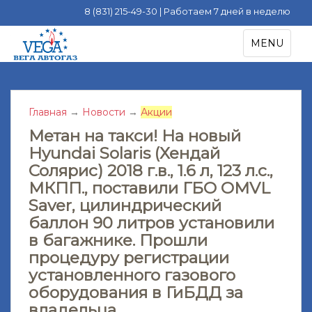
8 (831) 215-49-30 | Работаем 7 дней в неделю
S
TOGGLE NA
MENU
k
i
p
t
Главная
→
Новости
→
Акции
o
m
Метан на такси! На новый
a
Hyundai Solaris (Хендай
i
Солярис) 2018 г.в., 1.6 л, 123 л.с.,
n
МКПП., поставили ГБО OMVL
c
Saver, цилиндрический
o
баллон 90 литров установили
n
в багажнике. Прошли
t
процедуру регистрации
e
установленного газового
n
t
оборудования в ГиБДД за
владельца