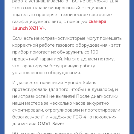
работа устанавливаемого ГБО не возможна. Для
этого наш квалифицированный специалист
тщательно проверяет техническое состояние
газифицируемого авто, с помощью
сканера
Launch X431 V+
.
Если есть неисправностикоторые могут помешать
корректной работе газового оборудования - этот
прибор помогает их обнаружить со 100-
процентной гарантией. Мы это делаем потому,
что гарантируем безупречную работу
установленного оборудования.
И даже этот новенький Hyundai Solaris
протестировали (для того, чтобы не думалось), и
неисправностей не выявили! После диагностики
наши мастера за несколько часов аккуратно
смонтировали, отрегулировали и протестировали
безотказное (!) и надёжное ГБО 4-го поколения
для метана
OMVL Saver
.
90-литровый цилиндрический баллон для метана