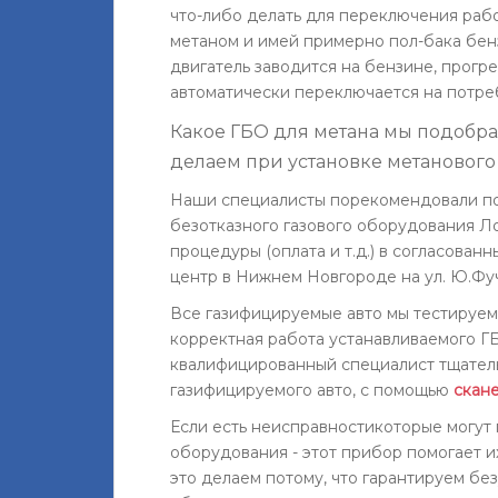
что-либо делать для переключения рабо
метаном и имей примерно пол-бака бенз
двигатель заводится на бензине, прогр
автоматически переключается на потре
Какое ГБО для метана мы подобрал
делаем при установке метанового
Наши специалисты порекомендовали по
безотказного газового оборудования Л
процедуры (оплата и т.д.) в согласован
центр в Нижнем Новгороде на ул. Ю.Фу
Все газифицируемые авто мы тестируем
корректная работа устанавливаемого Г
квалифицированный специалист тщател
газифицируемого авто, с помощью
скане
Если есть неисправностикоторые могут
оборудования - этот прибор помогает и
это делаем потому, что гарантируем бе