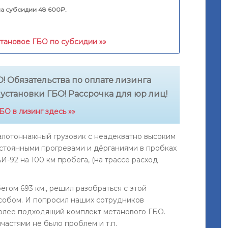
а субсидии 48 600₽.
етановое ГБО по субсидии »»
! Обязательства по оплате лизинга
 установки ГБО! Рассрочка для юр лиц!
О в лизинг здесь »»
алотоннажный грузовик с неадекватно высоким
постоянными прогревами и дёрганиями в пробках
И-92 на 100 км пробега, (на трассе расход
егом 693 км., решил разобраться с этой
обом. И попросил наших сотрудников
олее подходящий комплект метанового ГБО.
пчастями не было проблем и т.п.