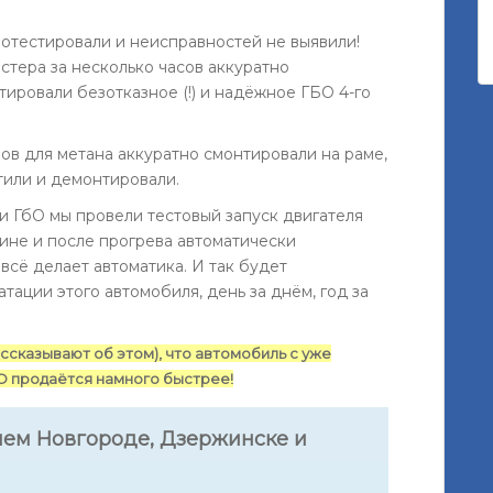
тестировали и неисправностей не выявили!
тера за несколько часов аккуратно
тировали безотказное (!) и надёжное ГБО 4-го
ов для метана аккуратно смонтировали на раме,
тили и демонтировали.
ки ГбО мы провели тестовый запуск двигателя
зине и после прогрева автоматически
всё делает автоматика. И так будет
тации этого автомобиля, день за днём, год за
ассказывают об этом), что автомобиль с уже
О продаётся намного быстрее!
ем Новгороде, Дзержинске и