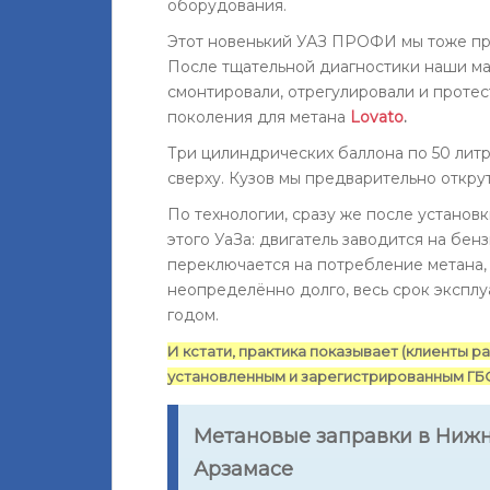
оборудования.
Этот новенький УАЗ ПРОФИ мы тоже про
После тщательной диагностики наши мас
смонтировали, отрегулировали и протес
поколения для метана
Lovato
.
Три цилиндрических баллона по 50 литр
сверху. Кузов мы предварительно откру
По технологии, сразу же после установ
этого УаЗа: двигатель заводится на бен
переключается на потребление метана, 
неопределённо долго, весь срок эксплуа
годом.
И кстати, практика показывает (клиенты р
установленным и зарегистрированным ГБ
Метановые заправки в Нижн
Арзамасе