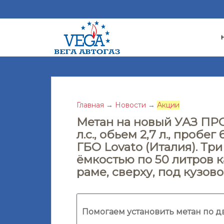
S
k
i
p
t
o
m
a
Главная
→
Новости
→
Акции
i
Метан на новый УАЗ ПРОФИ
n
л.с., обьем 2,7 л., пробе
c
ГБО Lovato (Италия). Т
o
ёмкостью по 50 литров 
n
раме, сверху, под кузов
t
e
n
t
Помогаем установить метан по д