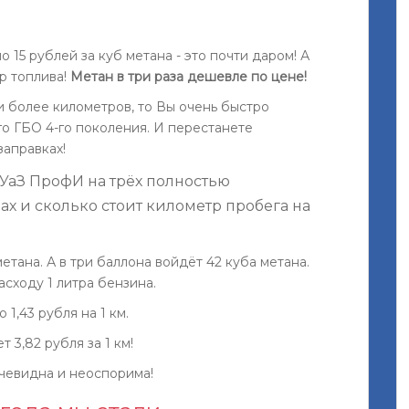
 15 рублей за куб метана - это почти даром! А
тр топлива!
Метан в три раза дешевле по цене!
и более километров, то Вы очень быстро
го ГБО 4-го поколения. И перестанете
заправках!
 УаЗ ПрофИ на трёх полностью
х и сколько стоит километр пробега на
етана. А в три баллона войдёт 42 куба метана.
асходу 1 литра бензина.
1,43 рубля на 1 км.
 3,82 рубля за 1 км!
чевидна и неоспорима!