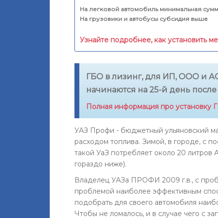
На легковой автомобиль минимальная сумм
На грузовики и автобусы субсидия выше
Узнайте подробнее, как установить м
ГБО в лизинг, для ИП, ООО и АО
начинаются на 25-й день после
Полная информация про установку ГБ
УАЗ Профи - бюджетный ульяновский м
расходом топлива. Зимой, в городе, с 
такой УаЗ потребляет около 20 литров А
гораздо ниже).
Владелец УАЗа ПРОФИ 2009 г.в., с проб
проблемой наиболее эффективным спос
подобрать для своего автомобиля наиб
Чтобы не ломалось, и в случае чего с за