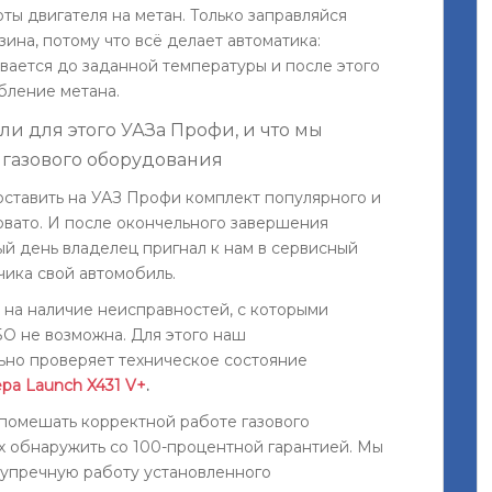
ты двигателя на метан. Только заправляйся
ина, потому что всё делает автоматика:
евается до заданной температуры и после этого
бление метана.
и для этого УАЗа Профи, и что мы
 газового оборудования
ставить на УАЗ Профи комплект популярного и
овато. И после окончельного завершения
ный день владелец пригнал к нам в сервисный
чика свой автомобиль.
 на наличие неисправностей, с которыми
БО не возможна. Для этого наш
ьно проверяет техническое состояние
ра Launch X431 V+
.
 помешать корректной работе газового
х обнаружить со 100-процентной гарантией. Мы
зупречную работу установленного