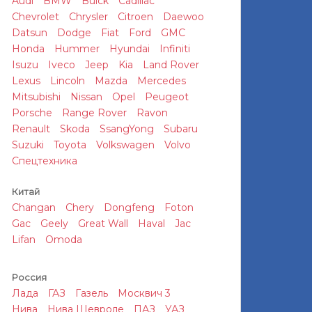
Audi
BMW
Buick
Cadillac
Chevrolet
Chrysler
Citroen
Daewoo
Datsun
Dodge
Fiat
Ford
GMC
Honda
Hummer
Hyundai
Infiniti
Isuzu
Iveco
Jeep
Kia
Land Rover
Lexus
Lincoln
Mazda
Mercedes
Mitsubishi
Nissan
Opel
Peugeot
Porsche
Range Rover
Ravon
Renault
Skoda
SsangYong
Subaru
Suzuki
Toyota
Volkswagen
Volvo
Спецтехника
Китай
Changan
Chery
Dongfeng
Foton
Gac
Geely
Great Wall
Haval
Jac
Lifan
Omoda
Россия
Лада
ГАЗ
Газель
Москвич 3
Нива
Нива Шевроле
ПАЗ
УАЗ