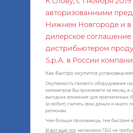
К слову, с 1 ноября 201
авторизованными пред
Нижнем Новгороде и в
дилерское соглашение
дистрибьютером проду
S.p.A. в России компани
Как быстро окупится установка м
Окупаемость газового оборудования нах
километров Вы проезжаете за месяц, в 
выгодное вложение для прагматичных (б
(и любит) считать свои деньги и много 
регионам.
Чем больше проезжаешь, тем быстрее в
И вот ещё что
: метановое ГБО не требу